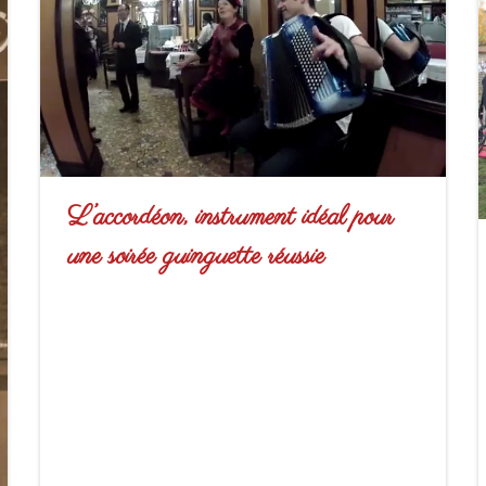
L’accordéon, instrument idéal pour
une soirée guinguette réussie