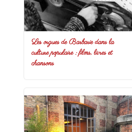
Les orgues de Barbarie dans la
culture populaire : films, livres et
chansons