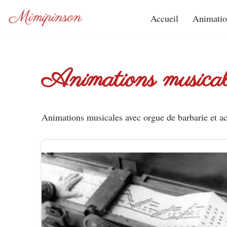
Accueil
Animatio
Aller
au
contenu
Animations musical
Animations musicales avec orgue de barbarie et ac