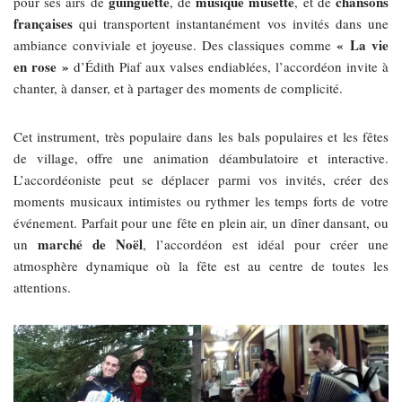
guinguette
musique musette
chansons
pour ses airs de
, de
, et de
françaises
qui transportent instantanément vos invités dans une
« La vie
ambiance conviviale et joyeuse. Des classiques comme
en rose »
d’Édith Piaf aux valses endiablées, l’accordéon invite à
chanter, à danser, et à partager des moments de complicité.
Cet instrument, très populaire dans les bals populaires et les fêtes
de village, offre une animation déambulatoire et interactive.
L’accordéoniste peut se déplacer parmi vos invités, créer des
moments musicaux intimistes ou rythmer les temps forts de votre
événement. Parfait pour une fête en plein air, un dîner dansant, ou
marché de Noël
un
, l’accordéon est idéal pour créer une
atmosphère dynamique où la fête est au centre de toutes les
attentions.