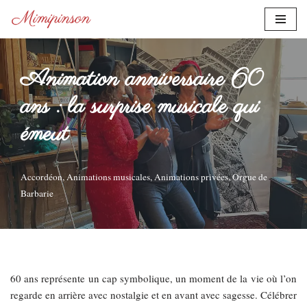
Aller
au
contenu
Animation anniversaire 60
ans : la surprise musicale qui
émeut
Accordéon
,
Animations musicales
,
Animations privées
,
Orgue de
Barbarie
60 ans représente un cap symbolique, un moment de la vie où l’on
regarde en arrière avec nostalgie et en avant avec sagesse. Célébrer